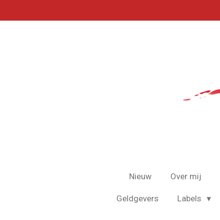
Ga
direct
naar
de
hoofdinhoud
Nieuw
Over mij
Geldgevers
Labels