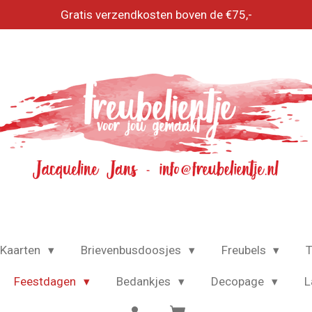
Gratis verzendkosten boven de €75,-
Kaarten
Brievenbusdoosjes
Freubels
T
Feestdagen
Bedankjes
Decopage
L