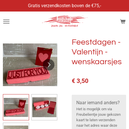
Gratis verzendkosten boven de €75,-
Ga
direct
naar
de
hoofdinhoud
Feestdagen -
Valentijn -
wenskaarsjes
€ 3,50
Naar iemand anders?
Het is mogelijk om via
Freubelientje jouw gekozen
kaart te laten verzenden
naar het adres waar deze