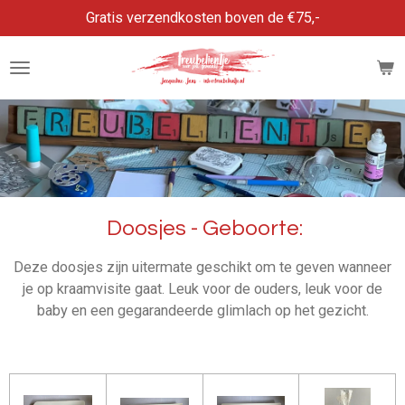
Gratis verzendkosten boven de €75,-
Ga
direct
naar
de
hoofdinhoud
Doosjes - Geboorte:
Deze doosjes zijn uitermate geschikt om te geven wanneer
je op kraamvisite gaat. Leuk voor de ouders, leuk voor de
baby en een gegarandeerde glimlach op het gezicht.