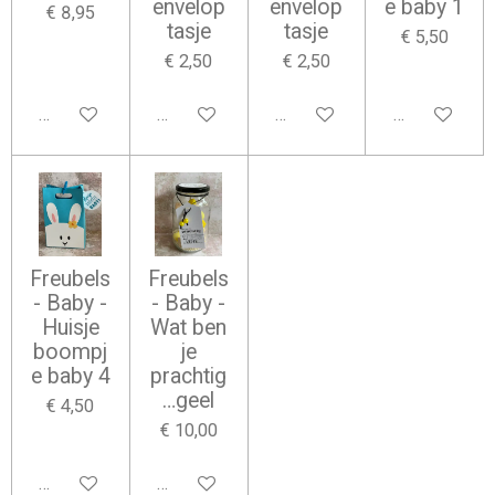
envelop
envelop
e baby 1
€ 8,95
tasje
tasje
€ 5,50
€ 2,50
€ 2,50
Bekijk details
Bekijk details
Bekijk details
Bekijk detail
Freubels
Freubels
- Baby -
- Baby -
Huisje
Wat ben
boompj
je
e baby 4
prachtig
…geel
€ 4,50
€ 10,00
Bekijk details
Bekijk details