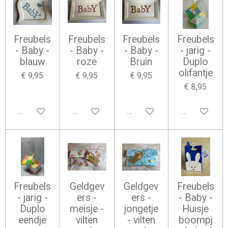
Freubels
Freubels
Freubels
Freubels
- Baby -
- Baby -
- Baby -
- jarig -
blauw
roze
Bruin
Duplo
olifantje
€ 9,95
€ 9,95
€ 9,95
€ 8,95
Bekijk details
Bekijk details
Bekijk details
Bekijk detail
Freubels
Geldgev
Geldgev
Freubels
- jarig -
ers -
ers -
- Baby -
Duplo
meisje -
jongetje
Huisje
eendje
vilten
- vilten
boompj