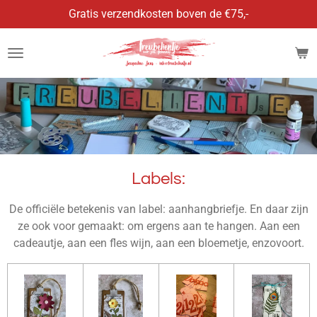
Gratis verzendkosten boven de €75,-
Ga
direct
naar
de
hoofdinhoud
Labels:
De officiële betekenis van label: aanhangbriefje. En daar zijn
ze ook voor gemaakt: om ergens aan te hangen. Aan een
cadeautje, aan een fles wijn, aan een bloemetje, enzovoort.