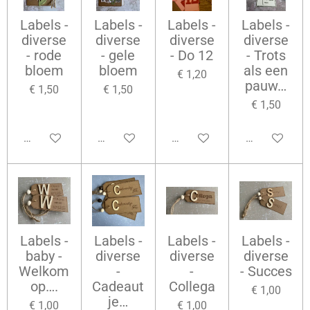
Labels -
Labels -
Labels -
Labels -
diverse
diverse
diverse
diverse
- rode
- gele
- Do 12
- Trots
bloem
bloem
als een
€ 1,20
pauw…
€ 1,50
€ 1,50
€ 1,50
Bekijk details
Bekijk details
Bekijk details
Bekijk details
Labels -
Labels -
Labels -
Labels -
baby -
diverse
diverse
diverse
Welkom
-
-
- Succes
op….
Cadeaut
Collega
€ 1,00
je…
€ 1,00
€ 1,00