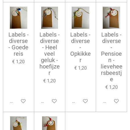
Labels -
Labels -
Labels -
Labels -
diverse
diverse
diverse
diverse
- Goede
- Heel
-
-
reis
veel
Opkikke
Pensioe
geluk -
r
n -
€ 1,20
hoefijze
lievehee
€ 1,20
r
rsbeestj
e
€ 1,20
€ 1,20
Bekijk details
Bekijk details
Bekijk details
Bekijk details