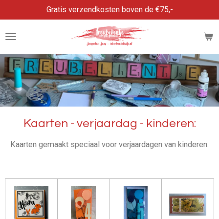
Gratis verzendkosten boven de €75,-
Ga
direct
naar
de
hoofdinhoud
Kaarten - verjaardag - kinderen:
Kaarten gemaakt speciaal voor verjaardagen van kinderen.