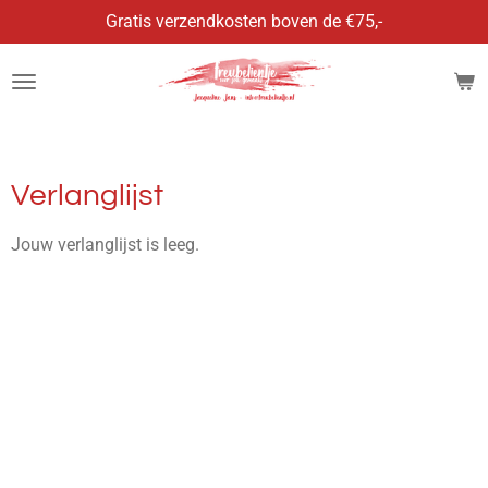
Gratis verzendkosten boven de €75,-
Ga
direct
naar
de
hoofdinhoud
Verlanglijst
Jouw verlanglijst is leeg.