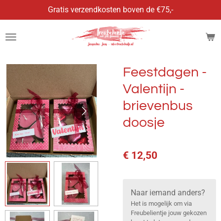
Gratis verzendkosten boven de €75,-
Ga
direct
naar
de
hoofdinhoud
Feestdagen -
Valentijn -
brievenbus
doosje
€ 12,50
Naar iemand anders?
Het is mogelijk om via
Freubelientje jouw gekozen