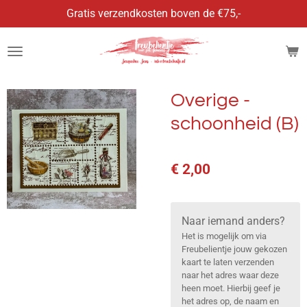
Gratis verzendkosten boven de €75,-
Ga
direct
naar
de
hoofdinhoud
Overige -
schoonheid (B)
€ 2,00
Naar iemand anders?
Het is mogelijk om via
Freubelientje jouw gekozen
kaart te laten verzenden
naar het adres waar deze
heen moet. Hierbij geef je
het adres op, de naam en