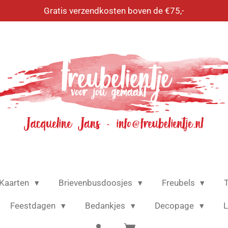
Gratis verzendkosten boven de €75,-
Kaarten
Brievenbusdoosjes
Freubels
T
Feestdagen
Bedankjes
Decopage
L