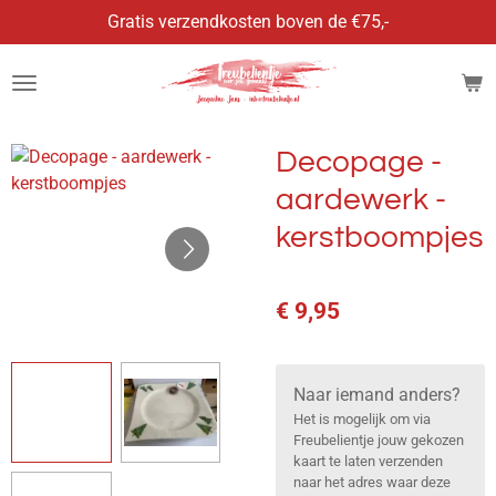
Gratis verzendkosten boven de €75,-
Ga
direct
naar
de
hoofdinhoud
Decopage -
aardewerk -
kerstboompjes
€ 9,95
Naar iemand anders?
Het is mogelijk om via
Freubelientje jouw gekozen
kaart te laten verzenden
naar het adres waar deze