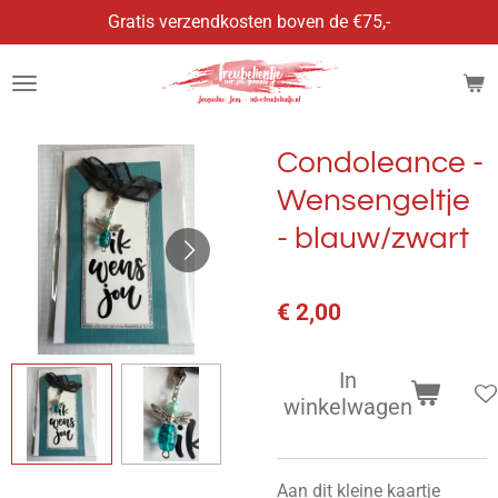
Gratis verzendkosten boven de €75,-
Ga
direct
naar
de
hoofdinhoud
Condoleance -
Wensengeltje
- blauw/zwart
€ 2,00
In
winkelwagen
Aan dit kleine kaartje