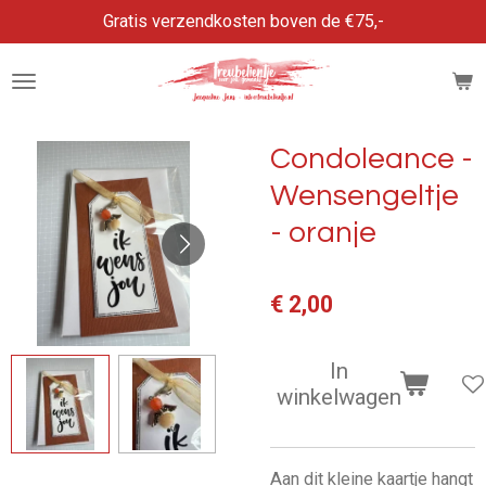
Gratis verzendkosten boven de €75,-
Ga
direct
naar
de
hoofdinhoud
Condoleance -
Wensengeltje
- oranje
€ 2,00
In
winkelwagen
Aan dit kleine kaartje hangt