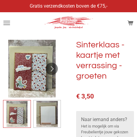
Gratis verzendkosten boven de €75,-
Ga
direct
naar
de
hoofdinhoud
Sinterklaas -
kaartje met
verrassing -
groeten
€ 3,50
Naar iemand anders?
Het is mogelijk om via
Freubelientje jouw gekozen