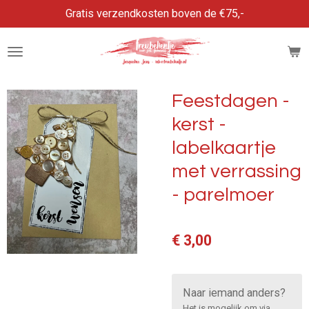
Gratis verzendkosten boven de €75,-
Ga
direct
naar
de
hoofdinhoud
Feestdagen -
kerst -
labelkaartje
met verrassing
- parelmoer
€ 3,00
Naar iemand anders?
Het is mogelijk om via