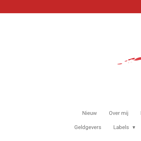
Ga
direct
naar
de
hoofdinhoud
Nieuw
Over mij
Geldgevers
Labels