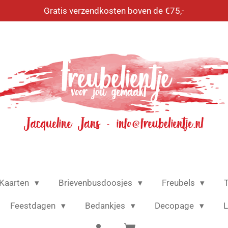
Gratis verzendkosten boven de €75,-
Kaarten
Brievenbusdoosjes
Freubels
T
Feestdagen
Bedankjes
Decopage
L