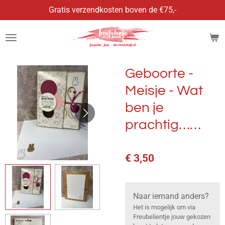
Gratis verzendkosten boven de €75,-
Ga
direct
naar
de
hoofdinhoud
Geboorte -
Meisje - Wat
ben je
prachtig……
€ 3,50
Naar iemand anders?
Het is mogelijk om via
Freubelientje jouw gekozen