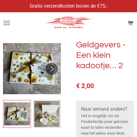
Gratis verzendkosten boven de €75,-
Ga
direct
naar
de
hoofdinhoud
Geldgevers -
Een klein
kadootje… 2
€ 2,00
Naar iemand anders?
Het is mogelijk om via
Freubelientje jouw gekozen
kaart te laten verzenden
naar het adres waar deze