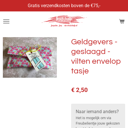
Gratis verzendkosten boven de €75,-
Ga
direct
naar
de
hoofdinhoud
Geldgevers -
geslaagd -
vilten envelop
tasje
€ 2,50
Naar iemand anders?
Het is mogelijk om via
Freubelientje jouw gekozen