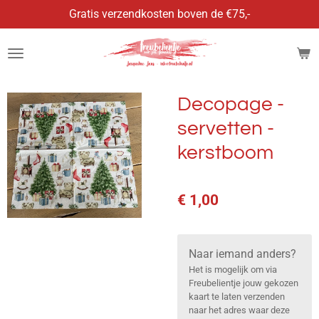
Gratis verzendkosten boven de €75,-
Ga
direct
naar
de
hoofdinhoud
Decopage -
servetten -
kerstboom
€ 1,00
Naar iemand anders?
Het is mogelijk om via
Freubelientje jouw gekozen
kaart te laten verzenden
naar het adres waar deze