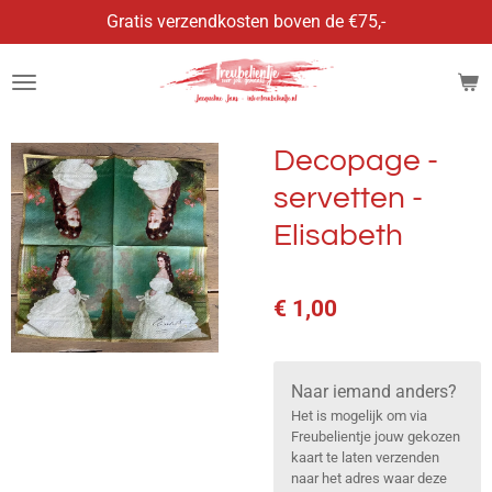
Gratis verzendkosten boven de €75,-
Ga
direct
naar
de
hoofdinhoud
Decopage -
servetten -
Elisabeth
€ 1,00
Naar iemand anders?
Het is mogelijk om via
Freubelientje jouw gekozen
kaart te laten verzenden
naar het adres waar deze