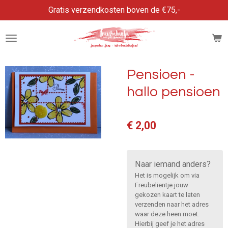
Gratis verzendkosten boven de €75,-
Ga
direct
naar
de
hoofdinhoud
Pensioen -
hallo pensioen
€ 2,00
Naar iemand anders?
Het is mogelijk om via
Freubelientje jouw
gekozen kaart te laten
verzenden naar het adres
waar deze heen moet.
Hierbij geef je het adres