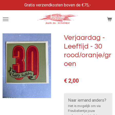
Gratis verzendkosten boven de €75,-
Ga
direct
naar
de
hoofdinhoud
Verjaardag -
Leeftijd - 30
rood/oranje/gr
oen
€ 2,00
Naar iemand anders?
Het is mogelijk om via
Freubelientje jouw