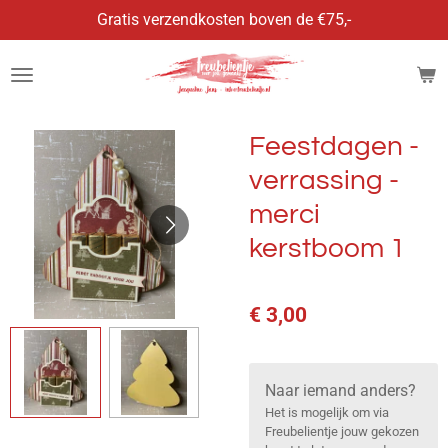
Gratis verzendkosten boven de €75,-
Ga
direct
naar
de
hoofdinhoud
Feestdagen -
verrassing -
merci
kerstboom 1
€ 3,00
Naar iemand anders?
Het is mogelijk om via
Freubelientje jouw gekozen