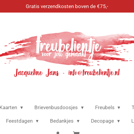
Gratis verzendkosten boven de €75,-
Kaarten
Brievenbusdoosjes
Freubels
T
Feestdagen
Bedankjes
Decopage
L