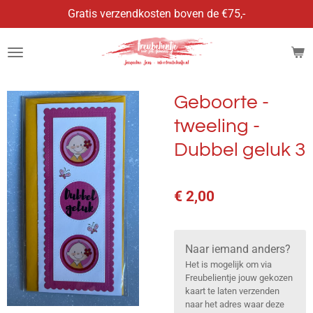
Gratis verzendkosten boven de €75,-
Ga
direct
naar
de
hoofdinhoud
Geboorte -
tweeling -
Dubbel geluk 3
€ 2,00
Naar iemand anders?
Het is mogelijk om via
Freubelientje jouw gekozen
kaart te laten verzenden
naar het adres waar deze